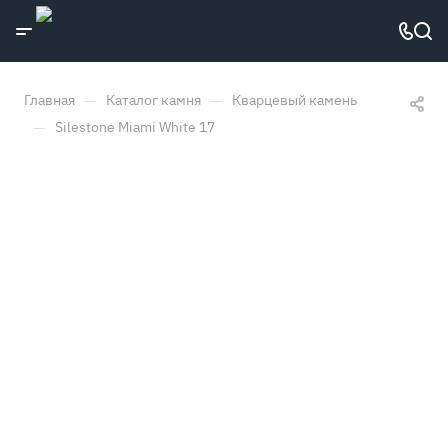
—
—
Главная
Каталог камня
Кварцевый камень
—
Silestone Miami White 17