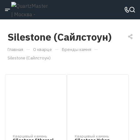
Silestone (Сайлстоун)
—
—
—
Главная
О кварце
Бренды камня
Silestone (Сайлстоун)
Кварцевый камень
Кварцевый камень