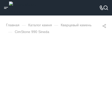
Главная
—
Каталог камня
—
Кварцевый камень
—
CimStone 990 Sineda