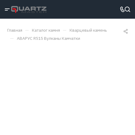
—
—
Главная
Каталог камня
Кварцевый камень
—
АВАРУС R515 Вулканы Камчатки