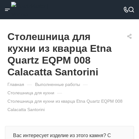
Столешница для
кухни из кварца Etna
Quartz EQPM 008
Calacatta Santorini
Главная
—
Выполненные работы
—
Столешница для кухни
—
Столешница для кухни из кварца Etna Quartz EQPM 008
Calacatta Santorini
Вас интересует изделие из этого камня? С