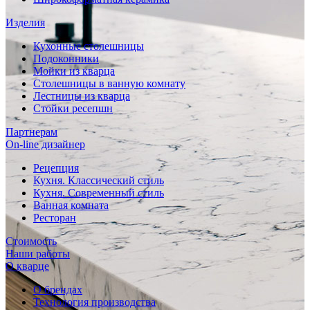
Изделия
Кухонные столешницы
Подоконники
Мойки из кварца
Столешницы в ванную комнату
Лестницы из кварца
Стойки ресепшн
Партнерам
On-line дизайнер
Рецепция
Кухня. Классический стиль
Кухня. Современный стиль
Ванная комната
Ресторан
Стоимость
Наши работы
О кварце
О брендах
Технология производства