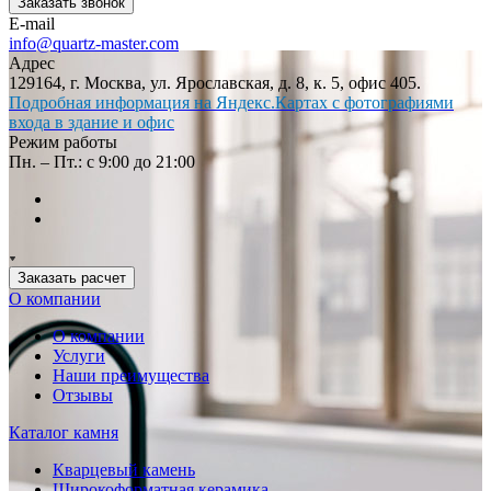
Заказать звонок
E-mail
info@quartz-master.com
Адрес
129164, г. Москва, ул. Ярославская, д. 8, к. 5, офис 405.
Подробная информация на Яндекс.Картах с фотографиями
входа в здание и офис
Режим работы
Пн. – Пт.: с 9:00 до 21:00
Заказать расчет
О компании
О компании
Услуги
Наши преимущества
Отзывы
Каталог камня
Кварцевый камень
Широкоформатная керамика