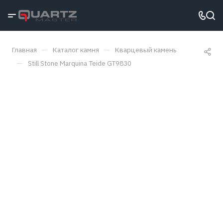
—
—
Главная
Каталог камня
Кварцевый камень
—
Still Stone Marquina Teide GT9830