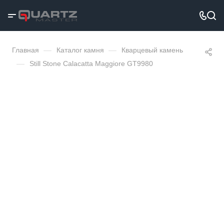
Главная
—
Каталог камня
—
Кварцевый камень
—
Still Stone Calacatta Maggiore GT9980