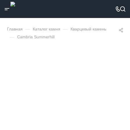
Главная
—
Каталог камня
—
Кварцевый камень
—
Cambria Summerhill