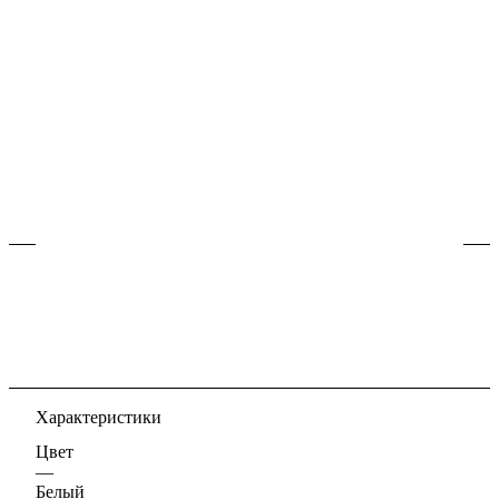
Caesarstone Calacatta
Nuvo 5131
Склад РФ
Заказать расчет
Внимание! Цвет и текстура могут отличаться от
реального
Характеристики
Цвет
—
Белый