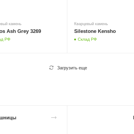
евый камень
Кварцевый камень
tos Ash Grey 3269
Silestone Kensho
ад РФ
Склад РФ
Загрузить еще
ешницы