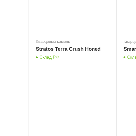
Кварцевый камень
Кварц
Stratos Terra Crush Honed
Smar
Склад РФ
Скл