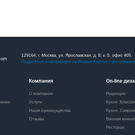
129164, г. Москва, ул. Ярославская, д. 8, к. 5, офис 405.
.com
Подробная информация на Яндекс.Картах с фотография
Компания
On-line диз
О компании
Рецепция
амика
Услуги
Кухня. Класси
Наши преимущества
Кухня. Совре
Отзывы
Ванная комна
Ресторан