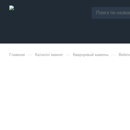
Главная
—
Каталог камня
—
Кварцевый камень
—
Belen