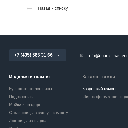
Назад к списку
+7 (495) 565 31 66
info@quartz-master
Изделия из камня
Каталог камня
Кухонные столешницы
Кварцевый камень
Подоконники
Широкоформатная кер
Мойки из кварца
Столешницы в ванную комнату
Лестницы из кварца