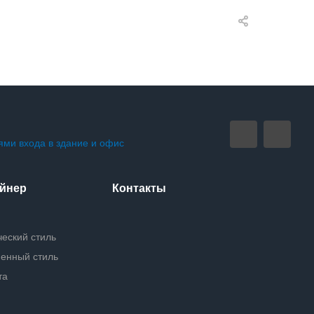
ми входа в здание и офис
айнер
Контакты
ческий стиль
менный стиль
та