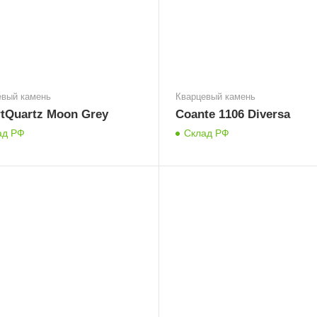
евый камень
Кварцевый камень
tQuartz Moon Grey
Coante 1106 Diversa
ад РФ
Склад РФ