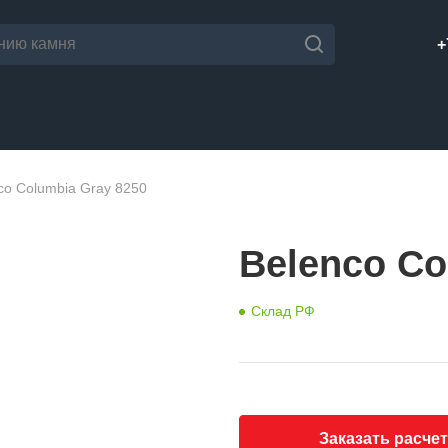
+
co Columbia Gray 8250
Belenco Co
Склад РФ
Заказать расчет